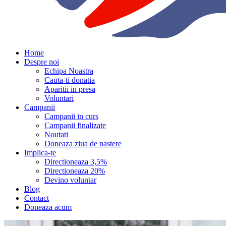
Home
Despre noi
Echipa Noastra
Cauta-ti donatia
Aparitii in presa
Voluntari
Campanii
Campanii in curs
Campanii finalizate
Noutati
Doneaza ziua de nastere
Implica-te
Directioneaza 3,5%
Directioneaza 20%
Devino voluntar
Blog
Contact
Doneaza acum