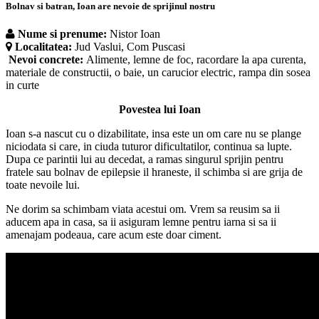
Bolnav si batran, Ioan are nevoie de sprijinul nostru
Nume si prenume:
Nistor Ioan
Localitatea:
Jud Vaslui, Com Puscasi
Nevoi concrete:
Alimente, lemne de foc, racordare la apa curenta,
materiale de constructii, o baie, un carucior electric, rampa din sosea
in curte
Povestea lui Ioan
Ioan s-a nascut cu o dizabilitate, insa este un om care nu se plange
niciodata si care, in ciuda tuturor dificultatilor, continua sa lupte.
Dupa ce parintii lui au decedat, a ramas singurul sprijin pentru
fratele sau bolnav de epilepsie il hraneste, il schimba si are grija de
toate nevoile lui.
Ne dorim sa schimbam viata acestui om. Vrem sa reusim sa ii
aducem apa in casa, sa ii asiguram lemne pentru iarna si sa ii
amenajam podeaua, care acum este doar ciment.