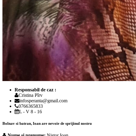
Responsabil de caz :
Cristina Pîrv
infosperanta@gmail.com
0766365833
L - V 8 - 16
Bolnav si batran, Ioan are nevoie de sprijinul nostru
Nume si prenume:
Nistor Ioan