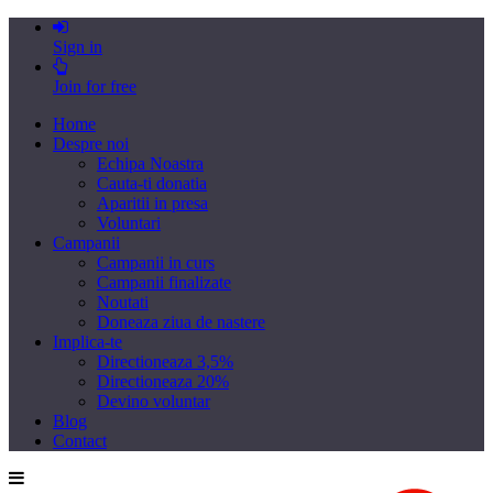
Sign in
Join for free
Home
Despre noi
Echipa Noastra
Cauta-ti donatia
Aparitii in presa
Voluntari
Campanii
Campanii in curs
Campanii finalizate
Noutati
Doneaza ziua de nastere
Implica-te
Directioneaza 3,5%
Directioneaza 20%
Devino voluntar
Blog
Contact