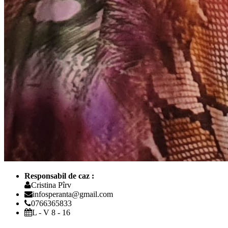
Responsabil de caz :
Cristina Pîrv
infosperanta@gmail.com
0766365833
L - V 8 - 16