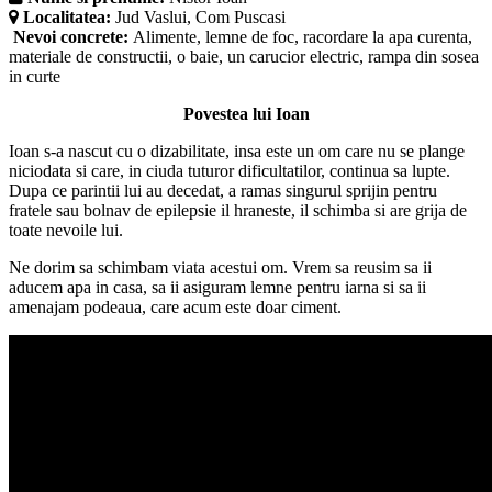
Localitatea:
Jud Vaslui, Com Puscasi
Nevoi concrete:
Alimente, lemne de foc, racordare la apa curenta,
materiale de constructii, o baie, un carucior electric, rampa din sosea
in curte
Povestea lui Ioan
Ioan s-a nascut cu o dizabilitate, insa este un om care nu se plange
niciodata si care, in ciuda tuturor dificultatilor, continua sa lupte.
Dupa ce parintii lui au decedat, a ramas singurul sprijin pentru
fratele sau bolnav de epilepsie il hraneste, il schimba si are grija de
toate nevoile lui.
Ne dorim sa schimbam viata acestui om. Vrem sa reusim sa ii
aducem apa in casa, sa ii asiguram lemne pentru iarna si sa ii
amenajam podeaua, care acum este doar ciment.