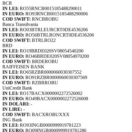
BCR
IN LEI:
RO55RNCB0015185488290011
IN EURO:
RO93RNCB0015185488290006
COD SWIFT:
RNCBROBU
Banca Transilvania
IN LEI:
RO03BTRLEURCRT0DE4536206
IN EURO:
RO56BTRLRONCRT0DE4536206
COD SWIFT:
BTRLRO22
BRD
IN LEI:
RO19BRDE020SV08054540200
IN EURO:
RO46BRDE020SV08054970200
COD SWIFT:
BRDEROBU
RAIFFEISEN BANK
IN LEI:
RO65RZBR0000060030307552
IN EURO:
RO91RZBR0000060030307569
COD SWIFT:
RZBRROBU
UniCredit Bank
IN LEI:
RO17BACX0000002272526002
IN EURO:
RO49BACX0000002272526008
IN DOLARI:
-
IN LIRE:
-
COD SWIFT:
BACXROBUXXX
ING Bank
IN LEI:
RO93INGB0000999919781223
IN EURO:
RO09INGB0000999919781280