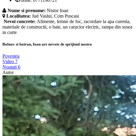
Phone: 0771190721
Nume si prenume:
Nistor Ioan
Localitatea:
Jud Vaslui, Com Puscasi
Nevoi concrete:
Alimente, lemne de foc, racordare la apa curenta,
materiale de constructii, o baie, un carucior electric, rampa din sosea
in curte
Bolnav si batran, Ioan are nevoie de sprijinul nostru
Povestea
Video
7
Noutati
6
Autor