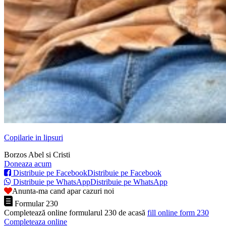
Copilarie in lipsuri
Borzos Abel si Cristi
Doneaza acum
Distribuie pe Facebook
Distribuie pe Facebook
Distribuie pe WhatsApp
Distribuie pe WhatsApp
Anunta-ma cand apar cazuri noi
Formular 230
Completează online formularul 230 de acasă
fill online form 230
Completeaza online