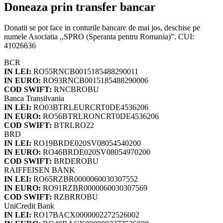
Doneaza prin transfer bancar
Donatii se pot face in conturile bancare de mai jos, deschise pe
numele Asociatia ,,SPRO (Speranta pentru Romania)”. CUI:
41026636
BCR
IN LEI:
RO55RNCB0015185488290011
IN EURO:
RO93RNCB0015185488290006
COD SWIFT:
RNCBROBU
Banca Transilvania
IN LEI:
RO03BTRLEURCRT0DE4536206
IN EURO:
RO56BTRLRONCRT0DE4536206
COD SWIFT:
BTRLRO22
BRD
IN LEI:
RO19BRDE020SV08054540200
IN EURO:
RO46BRDE020SV08054970200
COD SWIFT:
BRDEROBU
RAIFFEISEN BANK
IN LEI:
RO65RZBR0000060030307552
IN EURO:
RO91RZBR0000060030307569
COD SWIFT:
RZBRROBU
UniCredit Bank
IN LEI:
RO17BACX0000002272526002