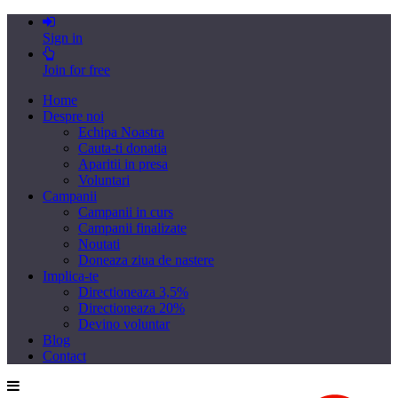
Sign in
Join for free
Home
Despre noi
Echipa Noastra
Cauta-ti donatia
Aparitii in presa
Voluntari
Campanii
Campanii in curs
Campanii finalizate
Noutati
Doneaza ziua de nastere
Implica-te
Directioneaza 3,5%
Directioneaza 20%
Devino voluntar
Blog
Contact