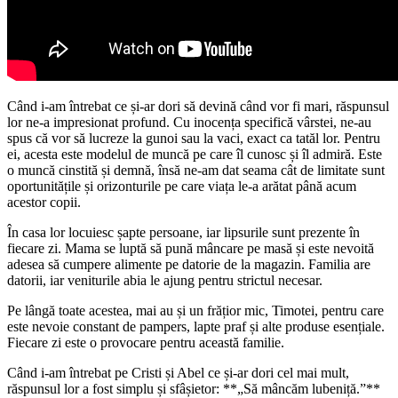
Când i-am întrebat ce și-ar dori să devină când vor fi mari, răspunsul
lor ne-a impresionat profund. Cu inocența specifică vârstei, ne-au
spus că vor să lucreze la gunoi sau la vaci, exact ca tatăl lor. Pentru
ei, acesta este modelul de muncă pe care îl cunosc și îl admiră. Este
o muncă cinstită și demnă, însă ne-am dat seama cât de limitate sunt
oportunitățile și orizonturile pe care viața le-a arătat până acum
acestor copii.
În casa lor locuiesc șapte persoane, iar lipsurile sunt prezente în
fiecare zi. Mama se luptă să pună mâncare pe masă și este nevoită
adesea să cumpere alimente pe datorie de la magazin. Familia are
datorii, iar veniturile abia le ajung pentru strictul necesar.
Pe lângă toate acestea, mai au și un frățior mic, Timotei, pentru care
este nevoie constant de pampers, lapte praf și alte produse esențiale.
Fiecare zi este o provocare pentru această familie.
Când i-am întrebat pe Cristi și Abel ce și-ar dori cel mai mult,
răspunsul lor a fost simplu și sfâșietor: **„Să mâncăm lubeniță.”**