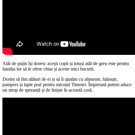
Atât de puțin își doresc acești copii și totuși atât de greu este pentru
familia lor să le ofere chiar și aceste mici bucurii.
Dorim să fim alături de ei și să îi ajutăm cu alimente, hăinuțe,
pampers și lapte praf pentru micuțul Timotei. Împreună putem aduce
un strop de speranță și de liniște în această casă.