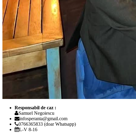
Responsabil de caz :
Samuel Negoiescu
infosperanta@gmail.com
0766365833 (doar Whatsapp)
L-V 8-16