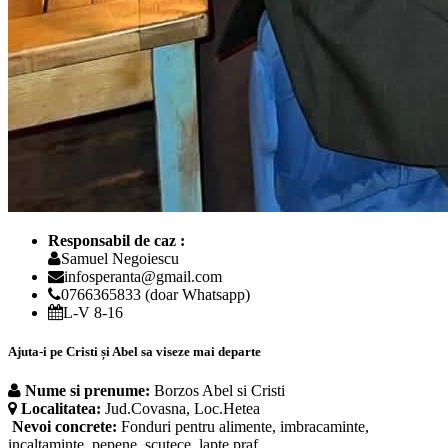
Responsabil de caz :
Samuel Negoiescu
infosperanta@gmail.com
0766365833 (doar Whatsapp)
L-V 8-16
Ajuta-i pe Cristi și Abel sa viseze mai departe
Nume si prenume:
Borzos Abel si Cristi
Localitatea:
Jud.Covasna, Loc.Hetea
Nevoi concrete:
Fonduri pentru alimente, imbracaminte,
incaltaminte, pepene, scutece, lapte praf.