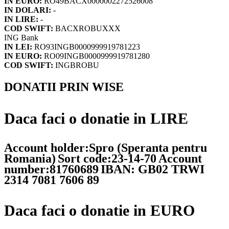
IN EURO:
RO49BACX0000002272526008
IN DOLARI:
-
IN LIRE:
-
COD SWIFT:
BACXROBUXXX
ING Bank
IN LEI:
RO93INGB0000999919781223
IN EURO:
RO09INGB0000999919781280
COD SWIFT:
INGBROBU
DONATII PRIN WISE
Daca faci o donatie in LIRE
Account holder:Spro (Speranta pentru
Romania)
Sort code:23-14-70
Account
number:81760689
IBAN: GB02 TRWI
2314 7081 7606 89
Daca faci o donatie in EURO