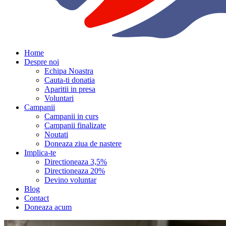
Home
Despre noi
Echipa Noastra
Cauta-ti donatia
Aparitii in presa
Voluntari
Campanii
Campanii in curs
Campanii finalizate
Noutati
Doneaza ziua de nastere
Implica-te
Directioneaza 3,5%
Directioneaza 20%
Devino voluntar
Blog
Contact
Doneaza acum