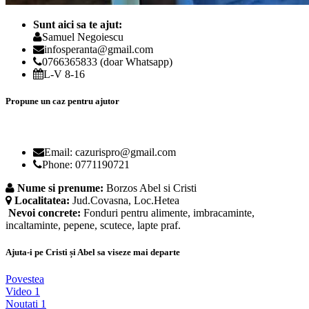
Sunt aici sa te ajut:
Samuel Negoiescu
infosperanta@gmail.com
0766365833 (doar Whatsapp)
L-V 8-16
Propune un caz pentru ajutor
Email: cazurispro@gmail.com
Phone: 0771190721
Nume si prenume:
Borzos Abel si Cristi
Localitatea:
Jud.Covasna, Loc.Hetea
Nevoi concrete:
Fonduri pentru alimente, imbracaminte,
incaltaminte, pepene, scutece, lapte praf.
Ajuta-i pe Cristi și Abel sa viseze mai departe
Povestea
Video
1
Noutati
1