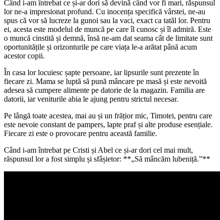
Când i-am întrebat ce și-ar dori să devină când vor fi mari, răspunsul
lor ne-a impresionat profund. Cu inocența specifică vârstei, ne-au
spus că vor să lucreze la gunoi sau la vaci, exact ca tatăl lor. Pentru
ei, acesta este modelul de muncă pe care îl cunosc și îl admiră. Este
o muncă cinstită și demnă, însă ne-am dat seama cât de limitate sunt
oportunitățile și orizonturile pe care viața le-a arătat până acum
acestor copii.
În casa lor locuiesc șapte persoane, iar lipsurile sunt prezente în
fiecare zi. Mama se luptă să pună mâncare pe masă și este nevoită
adesea să cumpere alimente pe datorie de la magazin. Familia are
datorii, iar veniturile abia le ajung pentru strictul necesar.
Pe lângă toate acestea, mai au și un frățior mic, Timotei, pentru care
este nevoie constant de pampers, lapte praf și alte produse esențiale.
Fiecare zi este o provocare pentru această familie.
Când i-am întrebat pe Cristi și Abel ce și-ar dori cel mai mult,
răspunsul lor a fost simplu și sfâșietor: **„Să mâncăm lubeniță.”**