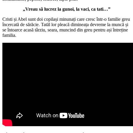
„Vreau să lucrez la gunoi, la vaci, ca tati…”
Cristi și Abel sunt doi copilași minunați care cresc într-o familie greu
încercată de sărăcie. Tatăl lor pleacă dimineața devreme la muncă și
se întoarce acasă târziu, seara, muncind din greu pentru ași întreține
familia.