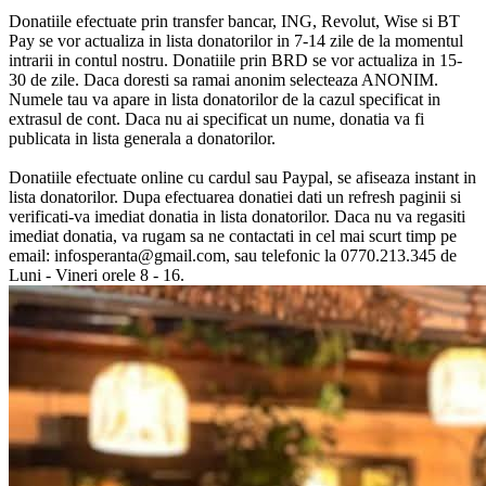
Donatiile efectuate prin transfer bancar, ING, Revolut, Wise si BT
Pay se vor actualiza in lista donatorilor in 7-14 zile de la momentul
intrarii in contul nostru. Donatiile prin BRD se vor actualiza in 15-
30 de zile. Daca doresti sa ramai anonim selecteaza ANONIM.
Numele tau va apare in lista donatorilor de la cazul specificat in
extrasul de cont. Daca nu ai specificat un nume, donatia va fi
publicata in lista generala a donatorilor.
Donatiile efectuate online cu cardul sau Paypal, se afiseaza instant in
lista donatorilor. Dupa efectuarea donatiei dati un refresh paginii si
verificati-va imediat donatia in lista donatorilor. Daca nu va regasiti
imediat donatia, va rugam sa ne contactati in cel mai scurt timp pe
email: infosperanta@gmail.com, sau telefonic la 0770.213.345 de
Luni - Vineri orele 8 - 16.