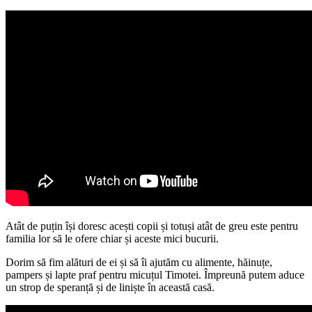
Atât de puțin își doresc acești copii și totuși atât de greu este pentru
familia lor să le ofere chiar și aceste mici bucurii.
Dorim să fim alături de ei și să îi ajutăm cu alimente, hăinuțe,
pampers și lapte praf pentru micuțul Timotei. Împreună putem aduce
un strop de speranță și de liniște în această casă.