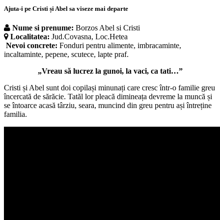
Ajuta-i pe Cristi și Abel sa viseze mai departe
Nume si prenume:
Borzos Abel si Cristi
Localitatea:
Jud.Covasna, Loc.Hetea
Nevoi concrete:
Fonduri pentru alimente, imbracaminte,
incaltaminte, pepene, scutece, lapte praf.
„Vreau să lucrez la gunoi, la vaci, ca tati…”
Cristi și Abel sunt doi copilași minunați care cresc într-o familie greu
încercată de sărăcie. Tatăl lor pleacă dimineața devreme la muncă și
se întoarce acasă târziu, seara, muncind din greu pentru ași întreține
familia.