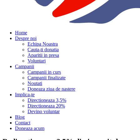
Home
Despre noi
Echipa Noastra
Cauta-ti donatia
Aparitii in presa
Voluntari
Campanii
Campanii in curs
Campanii finalizate
Noutati
Doneaza ziua de nastere
Implica-te
Directioneaza 3,5%
Directioneaza 20%
Devino voluntar
Blog
Contact
Doneaza acum