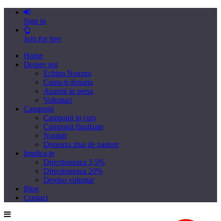
Sign in
Join for free
Home
Despre noi
Echipa Noastra
Cauta-ti donatia
Aparitii in presa
Voluntari
Campanii
Campanii in curs
Campanii finalizate
Noutati
Doneaza ziua de nastere
Implica-te
Directioneaza 3,5%
Directioneaza 20%
Devino voluntar
Blog
Contact