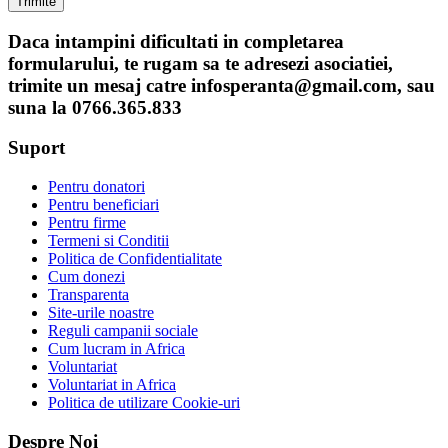
Daca intampini dificultati in completarea
formularului, te rugam sa te adresezi asociatiei,
trimite un mesaj catre infosperanta@gmail.com, sau
suna la 0766.365.833
Suport
Pentru donatori
Pentru beneficiari
Pentru firme
Termeni si Conditii
Politica de Confidentialitate
Cum donezi
Transparenta
Site-urile noastre
Reguli campanii sociale
Cum lucram in Africa
Voluntariat
Voluntariat in Africa
Politica de utilizare Cookie-uri
Despre Noi