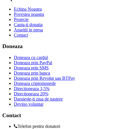
Echipa Noastra
Povestea noastra
Proiecte
Cauta-ti donatia
Aparitii in presa
Contact
Doneaza
Doneaza cu cardul
Doneaza prin PayPal
Doneaza prin SMS
Doneaza prin banca
Doneaza prin Revolut sau BTPay
Doneaza criptomonede
Directioneaza 3,5%
Directioneaza 20%
Daruieste-ti ziua de nastere
Devino voluntar
Contact
Telefon pentru donatori